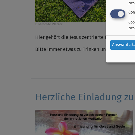
Zwe
Con
Coo
Bildrechte
Platzer
Zwe
Hier gehört die Jesus zentrierte Meditation zu
Auswahl ak
Bitte immer etwas zu Trinken und je nach Beda
Herzliche Einladung zu