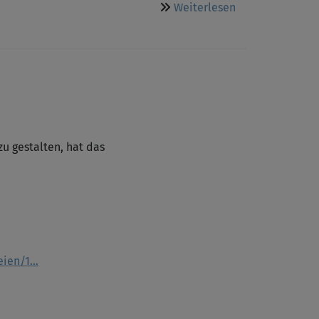
über
Weiterlesen
Christuskirche
abgebrannt
u gestalten, hat das
eien/1…