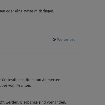
ssen oder eine Matte mitbringen.
über
Weiterlesen
Herzliche
Einladung
zu
verschiedenen
Formen
der
christlichen
eder Gottesdienst direkt am Ammersee.
Meditation
über vom Pavillon.
cht werden, Bierbänke sind vorhanden.