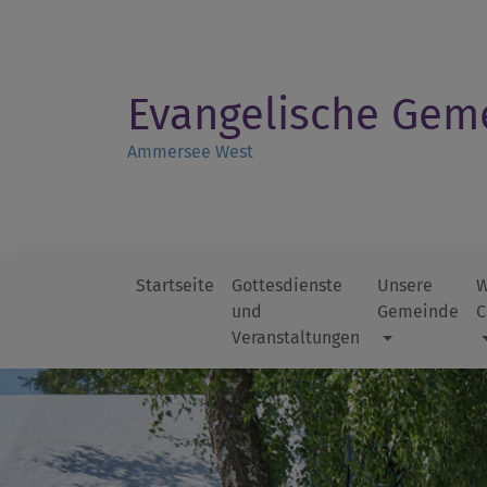
Direkt
zum
Inhalt
Evangelische Gem
Ammersee West
Startseite
Gottesdienste
Unsere
W
und
Gemeinde
C
Hauptnavigation
Veranstaltungen