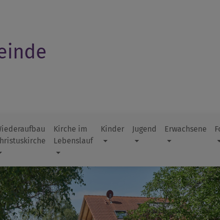
einde
iederaufbau
Kirche im
Kinder
Jugend
Erwachsene
F
hristuskirche
Lebenslauf