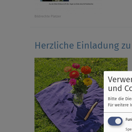
Bildrechte
Platzer
Herzliche Einladung zu
Verwe
und C
Bitte die Di
Für weitere 
Fun
Spe