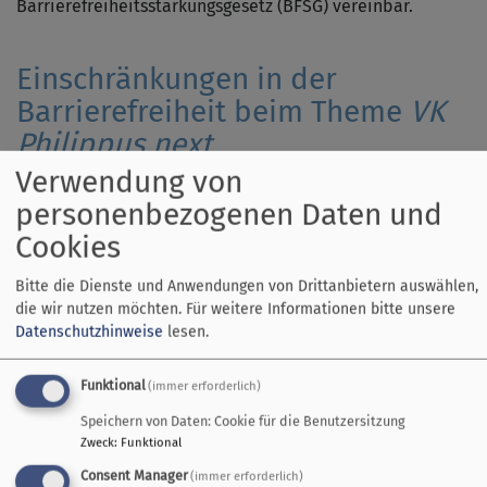
Barrierefreiheitsstärkungsgesetz (BFSG) vereinbar.
Einschränkungen in der
Barrierefreiheit beim Theme
VK
Philippus next
Verwendung von
Hier den Text für vk_blockly einfügen.
personenbezogenen Daten und
Cookies
Nicht barrierefreie Inhalte
Bitte die Dienste und Anwendungen von Drittanbietern auswählen,
Die nachstehend aufgeführten Inhalte sind aus den
die wir nutzen möchten.
Für weitere Informationen bitte unsere
folgenden Gründen nicht barrierefrei:
Datenschutzhinweise
lesen.
Barrieren Melden, Feedback und
Funktional
(immer erforderlich)
Kontaktangaben
Speichern von Daten: Cookie für die Benutzersitzung
Zweck
:
Funktional
Sind Ihnen Barrieren beim Zugang zu Inhalten auf
Consent Manager
(immer erforderlich)