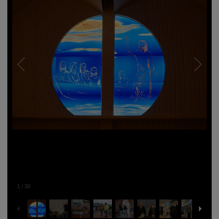
1
/
30