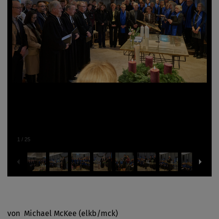
1
/
25
von Michael McKee (elkb/mck)