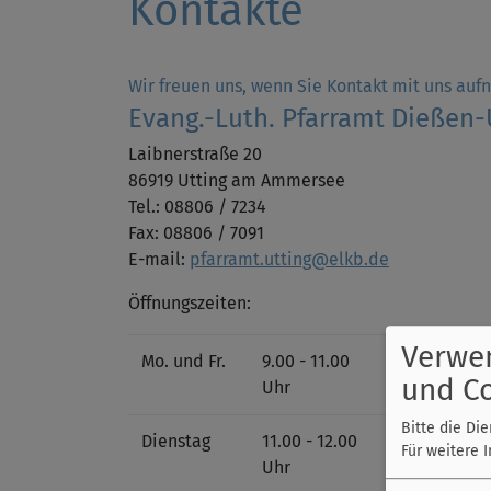
Kontakte
Wir freuen uns, wenn Sie Kontakt mit uns au
Evang.-Luth. Pfarramt Dießen-
Laibnerstraße 20
86919 Utting am Ammersee
Tel.: 08806 / 7234
Fax: 08806 / 7091
E-mail:
pfarramt.utting@elkb.de
Öffnungszeiten:
Verwe
Mo. und Fr.
9.00 - 11.00
und C
Uhr
Bitte die Di
Dienstag
11.00 - 12.00
Für weitere 
Uhr