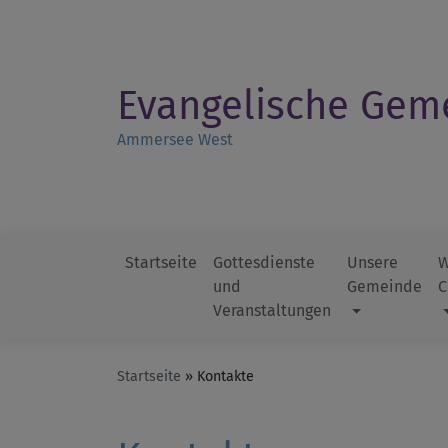
Direkt
zum
Inhalt
Evangelische Gem
Ammersee West
Startseite
Gottesdienste
Unsere
W
und
Gemeinde
C
Hauptnavigation
Veranstaltungen
Startseite
Kontakte