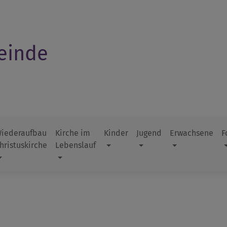
einde
iederaufbau
Kirche im
Kinder
Jugend
Erwachsene
F
hristuskirche
Lebenslauf