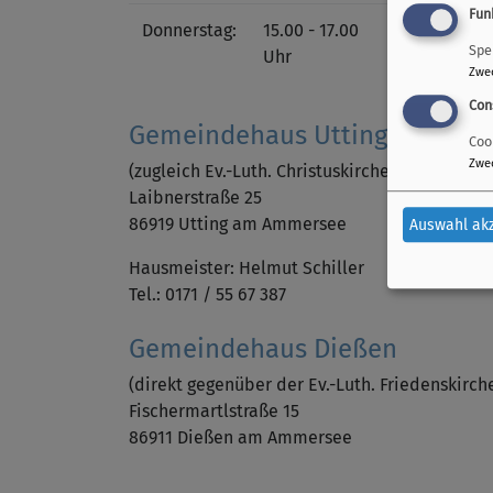
Fun
Donnerstag:
15.00 - 17.00
Spe
Uhr
Zwe
Con
Gemeindehaus Utting
Coo
Zwe
(zugleich Ev.-Luth. Christuskirche Utting)
Laibnerstraße 25
86919 Utting am Ammersee
Auswahl ak
Hausmeister: Helmut Schiller
Tel.: 0171 / 55 67 387
Gemeindehaus Dießen
(direkt gegenüber der Ev.-Luth. Friedenskirch
Fischermartlstraße 15
86911 Dießen am Ammersee