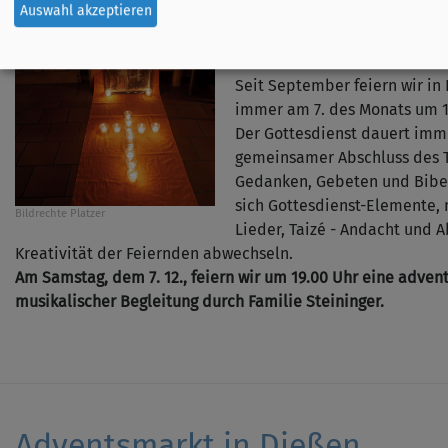
Auswahl akzeptieren
Herzliche Einladung zu
Abendgebet in der Frie
Seit September feiern wir in
immer am 7. des Monats um 1
Der Gottesdienst dauert imme
gemeinsamer Abschluss des T
Gedanken, Gebeten und Bibe
sich Gottesdienst-Elemente,
Bildrechte
Platzer
Lieder, Taizé - Andacht und 
Kreativität der Feiernden abwechseln.
Am Samstag, dem 7. 12., feiern wir um 19.00 Uhr eine adven
musikalischer Begleitung durch Familie Steininger.
Adventsmarkt in Dießen