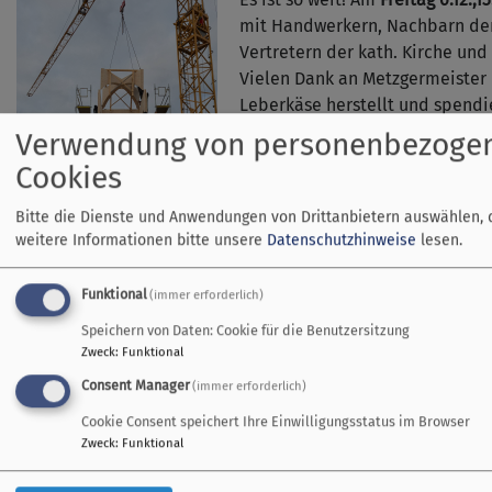
mit Handwerkern, Nachbarn der
Vertretern der kath. Kirche un
Vielen Dank an Metzgermeister K
Leberkäse herstellt und spendie
Wer es sich zu dieser Uhrzeit ei
Verwendung von personenbezoge
eingeladen, vorbeizuschauen.
Cookies
Zwei Tage später können Sie auc
dabei beim ersten Gottesdiens
Bitte die Dienste und Anwendungen von Drittanbietern auswählen, 
Sonntag, 8.10., 10.45 Uhr
. Wir fr
weitere Informationen bitte unsere
Datenschutzhinweise
lesen.
Bilder vom Richtfest:
https://w
Funktional
(immer erforderlich)
ammersee.de/fotogalerie/richt
Speichern von Daten: Cookie für die Benutzersitzung
Zweck
:
Funktional
Consent Manager
(immer erforderlich)
Cookie Consent speichert Ihre Einwilligungsstatus im Browser
Zweck
:
Funktional
Taizé-Andacht