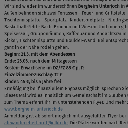
Wir sind wieder im wunderschönen
Bergheim Unterjoch in A
Außen befinden sich zwei Terrassen – Feuer- und Grillstelle 
Tischtennisplatte - Sportplatz– Kinderspielplatz - Niedrigse
Basketball-Feld - Bach, Brunnen und Wiesen. Und innen gi
Speisesaal , Gruppenräumen, Kaffeebar und Andachtsraum 
Kicker, Tischtennisplatte und Boulder-Wand. Bei entsprech
ganz in der Nähe rodeln gehen.
Beginn: 21.3. mit dem Abendessen
Ende: 23.03. nach dem Mittagessen
Kosten: Erwachsene im DZ/FZ 85 € p. P.
Einzelzimmer-Zuschlag: 12 €
Kinder: 45 €, bis 5 Jahre frei
Ermäßigung bei finanziellem Engpass möglich, sprechen Sie
Dieses Mal wird es inhaltlich um Gemeinschaft im Glauben
zum Thema erfahrt Ihr im untenstehenden Flyer. Und mehr z
www.bergheim-unterjoch.de
Anmeldung ist ab sofort möglich mit ausgefüllten Flyer bei
alexandra.eberhardt@elkb.de
. Die Plätze werden nach Re