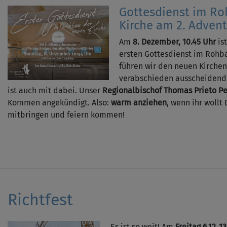
Gottesdienst im R
Kirche am 2. Advent
Am
8. Dezember, 10.45 Uhr
ist
ersten Gottesdienst im Rohb
führen wir den neuen Kirche
verabschieden ausscheidend
ist auch mit dabei. Unser
Regionalbischof Thomas Prieto P
Kommen angekündigt. Also:
warm anziehen
, wenn ihr wollt
mitbringen und feiern kommen!
Richtfest
Es ist so weit! Am
Freitag 6.12.,1