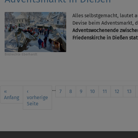
Alles selbstgemacht, lautet 
Devise beim Adventsmarkt, d
Adventswochenende zwische
Friedenskirche in Dießen stat
Bildrechte
Eberhardt
Seitennummerierung
…
First
«
Vorherige
‹
Seite
7
Seite
8
Seite
9
Seite
10
Aktuelle
11
Seite
12
Seit
13
page
Anfang
Seite
vorherige
Seite
Seite