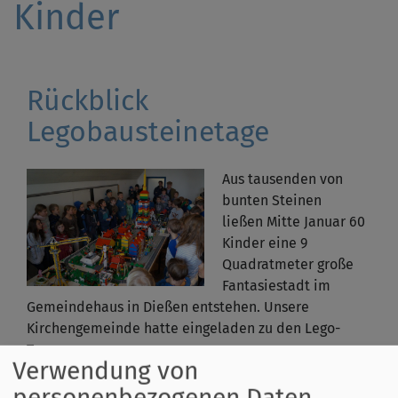
Kinder
Rückblick
Legobausteinetage
Aus tausenden von
bunten Steinen
ließen Mitte Januar 60
Kinder eine 9
Quadratmeter große
Fantasiestadt im
Gemeindehaus in Dießen entstehen. Unsere
Kirchengemeinde hatte eingeladen zu den Lego-
Tagen.
Verwendung von
übe
Weiterlesen
personenbezogenen Daten