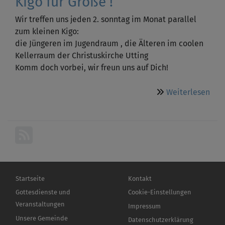
Kigo für Große !
Wir treffen uns jeden 2. sonntag im Monat parallel
zum kleinen Kigo:
die Jüngeren im Jugendraum , die Älteren im coolen
Kellerraum der Christuskirche Utting
Komm doch vorbei, wir freun uns auf Dich!
übe
Weiterlesen
Kig
für
"Gr
Hauptnavigation
Fußbereichsmenü
Startseite
Kontakt
Gottesdienste und
Cookie-Einstellungen
Veranstaltungen
Impressum
Unsere Gemeinde
Datenschutzerklärung