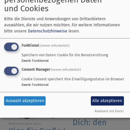
Rüc
und Cookies
Leg
Kigo für "Große"
Bitte die Dienste und Anwendungen von Drittanbietern
auswählen, die wir nutzen möchten.
Für weitere Informationen
bitte unsere
Datenschutzhinweise
lesen.
Du hörst gern
Funktional
(immer erforderlich)
spannende
Geschichten?
Speichern von Daten: Cookie für die Benutzersitzung
Zweck
:
Funktional
Du singst gerne Lieder?
Du bist gern kreativ?
Consent Manager
(immer erforderlich)
Du triffst Dich gern mit
Cookie Consent speichert Ihre Einwilligungsstatus im Browser
Gleichaltrigen?
Zweck
:
Funktional
Du bist zwischen 8 und
12?
Auswahl akzeptieren
Alle akzeptieren
Dann haben
wir etwas für
Realisiert mit Klaro!
Dich: den
Bildrechte
beim Autor