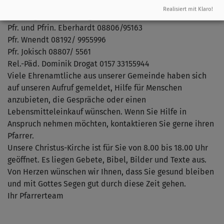
Gerne sind wir, Ihre Pfarrer und Jugendleiter, für Ihre
Realisiert mit Klaro!
seelsorgerlichen Anliegen da, rufen Sie uns einfach an:
Pfr. und Pfrin. Eberhardt 08806/95163
Pfr. Wnendt 08192/ 9955996
Pfr. Jokisch 08807/ 5561
Rel.-Päd. Dominik Drogat 0157 33155944
Viele Ehrenamtliche aus unserer Gemeinde haben sich
auf unseren Aufruf gemeldet, Hilfe für Menschen
anzubieten, die Gespräche oder einen
Lebensmitteleinkauf wünschen. Wenn Sie Hilfe in
Anspruch nehmen möchten, kontaktieren Sie gerne ihren
Pfarrer.
Unsere Christus-Kirche ist für Sie von 8.00 bis 18.00 Uhr
geöffnet. Es liegen Gebete, Bibel, Bilder und Texte aus.
Von Herzen wünschen wir Ihnen, dass Sie gesund bleiben
und mit Gottes Segen gut durch diese Zeit gehen.
Ihr Pfarrerteam