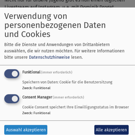
Livestream auf Instagram, u.a. mit Dominik Drogat.
Verwendung von
https://instagram.com/einslandsberg?
igshid=z9i7wgpdgc5w
.
personenbezogenen Daten
Die Videos gehen zwischen 19-21 Uhr online und sind
und Cookies
danach für 24 Stunden verfügbar.
Für Ostern planen wir einen Videogottesdienst aus der
Bitte die Dienste und Anwendungen von Drittanbietern
Christuskirche.
auswählen, die wir nutzen möchten.
Für weitere Informationen
bitte unsere
Datenschutzhinweise
lesen.
Wir möchten Ihnen auch die vielfältigen
gottesdienstlichen Angebote in den Medien ans Herz
legen.
Funktional
(immer erforderlich)
Wir machen mit bei der Gebetsaktion: „Wir halten uns
Speichern von Daten: Cookie für die Benutzersitzung
fern und sind einander doch nah – Licht der Hoffnung!“
Zweck
:
Funktional
Jeder Einzelne ist eingeladen, um 19 Uhr eine Kerze
Consent Manager
(immer erforderlich)
anzuzünden, ein Gebet und ein Vaterunser zu sprechen.
Cookie Consent speichert Ihre Einwilligungsstatus im Browser
Mehr Informationen und eine Auswahl an Gebeten finden
Zweck
:
Funktional
Sie auf dieser Seite.
Unser Besuchsdienst und die Pfarrer werden telefonisch
zu Geburtstagen gratulieren.
Auswahl akzeptieren
Alle akzeptieren