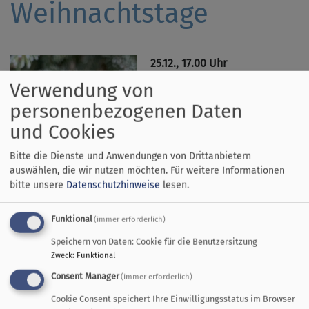
Weihnachtstage
25.12., 17.00 Uhr
Waldweihnacht, Kittenalm
Verwendung von
Zur Kittenalm laufen (fahren
personenbezogenen Daten
ist auch möglich), am Feuer
und Cookies
Waldweihnacht feiern – ein
Erlebnis für die ganze
Bitte die Dienste und Anwendungen von Drittanbietern
Familie.
auswählen, die wir nutzen möchten.
Für weitere Informationen
bitte unsere
Datenschutzhinweise
lesen.
27.12., 10.45 Uhr Gottesdienst
in Utting
Funktional
(immer erforderlich)
Weihnachten nachklingen
lassen – noch einmal die
Speichern von Daten: Cookie für die Benutzersitzung
frohe Botschaft hören.
Zweck
:
Funktional
Über die Weihnachtstage ist
Consent Manager
(immer erforderlich)
Bildrechte
Tobias Deschner
die Christuskirche offen,
Cookie Consent speichert Ihre Einwilligungsstatus im Browser
geschmückt und die Krippe ist aufgebaut. Eine