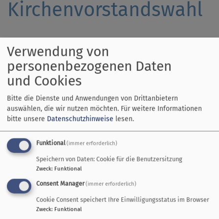
Kirchenvorstandswahl
Verwendung von
Der Kirchenvorstand
personenbezogenen Daten
und Cookies
Miteinander Gemeinde leiten - darum geht es im
Kirchenvorstand. Wir sind im KV: acht gewählte, zwei
Bitte die Dienste und Anwendungen von Drittanbietern
berufene und fünf erweiterte Kirchenvorsteherinnen
auswählen, die wir nutzen möchten.
Für weitere Informationen
und Kirchenvorsteher, sowie drei Pfarrpersonen und
bitte unsere
Datenschutzhinweise
lesen.
der Jugendreferent. Zu Beginn der neuen
Kirchenvorstandsperiode sind wir gemeinsam
Funktional
(immer erforderlich)
weggefahren. In Bernried am Starnberger See haben
Speichern von Daten: Cookie für die Benutzersitzung
wir ein Wochenende lang unser Team und unsere
Zweck
:
Funktional
Gemeinde besser kennengelernt. Wir haben die
Consent Manager
(immer erforderlich)
Entwicklungen der letzten Zeit reflektiert und Ideen
für die Zukunft weiterentwickelt.
Cookie Consent speichert Ihre Einwilligungsstatus im Browser
Zweck
:
Funktional