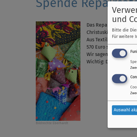
Spende Repaircaf
Verwe
und C
Das Repaircafé Dießen,
Bitte die Di
Christuskirche ausgeda
Für weitere 
Aus Textilresten wurd
570 Euro sind so zu
Fun
Wir sagen herzlich: Da
Wichtig: Das Geld sta
Spe
Zwe
Con
Coo
Zwe
Auswahl ak
Bildrechte
Eberhardt