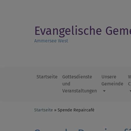
Direkt
zum
Inhalt
Evangelische Gem
Ammersee West
Startseite
Gottesdienste
Unsere
W
und
Gemeinde
C
Hauptnavigation
Veranstaltungen
Startseite
Spende Repaircafé