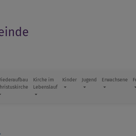
einde
iederaufbau
Kirche im
Kinder
Jugend
Erwachsene
F
hristuskirche
Lebenslauf