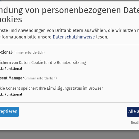
é
ndung von personenbezogenen Dat
ookies
 das sich im evangelischen Gemeindehaus Dießen trifft, hat s
enste und Anwendungen von Drittanbietern auswählen, die wir nutzen 
cht.
Informationen bitte unsere
Datenschutzhinweise
lesen.
en kleine Tiere, Geschenksäckchen, Turnbeutel und mehr gen
sammengekommen!
ktional
(immer erforderlich)
nke!
mmt ausschließlich aus der Sonderaktion. Es stammt nicht aus
ichern von Daten: Cookie für die Benutzersitzung
ck
:
Funktional
sent Manager
(immer erforderlich)
kie Consent speichert Ihre Einwilligungsstatus im Browser
ck
:
Funktional
zeptieren
Alle 
Reali