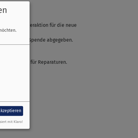
en
ich eine Sonderaktion für die neue
möchten.
äht und gegen Spende abgegeben.
 den Spenden für Reparaturen.
akzeptieren
siert mit Klaro!