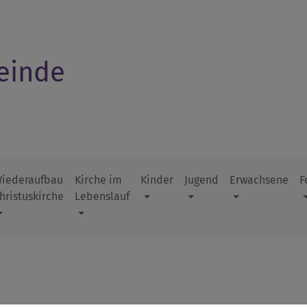
einde
iederaufbau
Kirche im
Kinder
Jugend
Erwachsene
F
hristuskirche
Lebenslauf