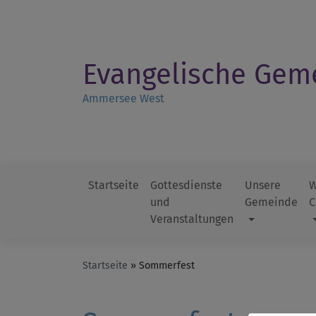
Direkt
zum
Inhalt
Evangelische Gem
Ammersee West
Startseite
Gottesdienste
Unsere
W
und
Gemeinde
C
Hauptnavigation
Veranstaltungen
Startseite
Sommerfest