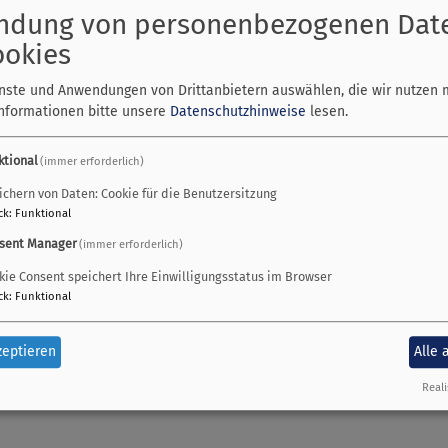
ndung von personenbezogenen Dat
ookies
enste und Anwendungen von Drittanbietern auswählen, die wir nutzen 
Einladung zum Sommerfest unserer Kirchengemeinde am Sonntag,
Informationen bitte unsere
Datenschutzhinweise
lesen.
10.45 Uhr, wir feiern Gottesdienst zum Thema „Goldmomente“.
ktional
(immer erforderlich)
rt unser Posaunenchor Heiligs Blechle zusammen mit Gästen a
ichern von Daten: Cookie für die Benutzersitzung
anden und die Kirchenvorstandskandidaten stellen sich vor.
ck
:
Funktional
sent Manager
s gibt es vielfältige Essensstände und Kaffee und Kuchen – wi
(immer erforderlich)
kie Consent speichert Ihre Einwilligungsstatus im Browser
nen sich im Goldgraben üben. Oder Hüpfburg, Kicker, Baustein
ck
:
Funktional
zeptieren
Alle 
Reali