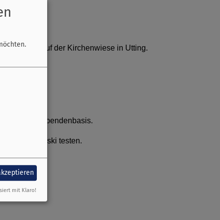
en
möchten.
 16. Juni auf der Kirchenwiese in Utting.
us Franken.
e üblich auf Spendenbasis.
e und Sommerski testen.
akzeptieren
siert mit Klaro!