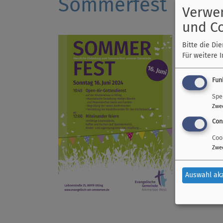
Sommerfest
Verwe
und C
Bitte die Di
Herzliche 
Für weitere 
Beginn ist 
Fun
Es musizie
Spe
Die Konfirm
Zwe
Con
Im Anschlus
Coo
Kinder kön
Zwe
Auswahl ak