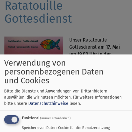
Ratatouille
Gottesdienst
Unser Ratatouille
Gottesdienst
am 17. Mai
um 19.00 Uhr in der
Verwendung von
Friedenskirche in Dießen
gestaltet von uns
personenbezogenen Daten
ehrenamtlichen Predigern
und Cookies
( Hanna Steininger und
Andrea Thurner) lädt euch
Bitte die Dienste und Anwendungen von Drittanbietern
herzlich ein zum Thema
auswählen, die wir nutzen möchten.
Für weitere Informationen
Freiheit und Loslassen.
bitte unsere
Datenschutzhinweise
lesen.
Frei sein von
Funktional
(immer erforderlich)
Frei sein für
Speichern von Daten: Cookie für die Benutzersitzung
Frei sein durch…