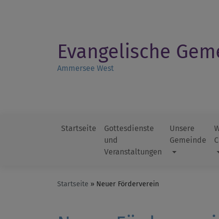
Direkt
zum
Inhalt
Evangelische Gem
Ammersee West
Startseite
Gottesdienste
Unsere
W
und
Gemeinde
C
Hauptnavigation
Veranstaltungen
Startseite
Neuer Förderverein