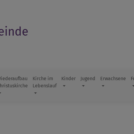
einde
iederaufbau
Kirche im
Kinder
Jugend
Erwachsene
F
hristuskirche
Lebenslauf