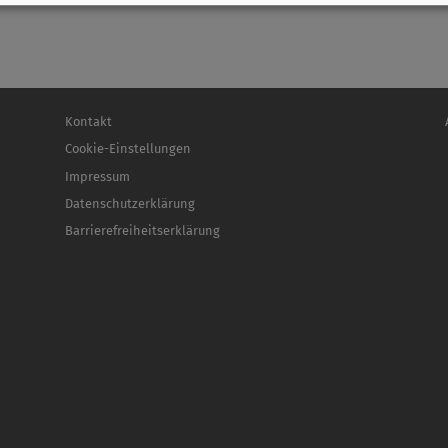
B
Fußbereichsmenü
Be
Kontakt
Cookie-Einstellungen
Impressum
Datenschutzerklärung
Barrierefreiheitserklärung