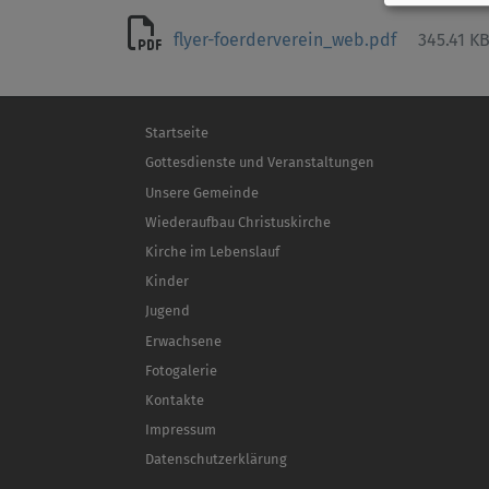
flyer-foerderverein_web.pdf
345.41 K
Hauptnavigation
Startseite
Gottesdienste und Veranstaltungen
Unsere Gemeinde
Wiederaufbau Christuskirche
Kirche im Lebenslauf
Kinder
Jugend
Erwachsene
Fotogalerie
Kontakte
Impressum
Datenschutzerklärung