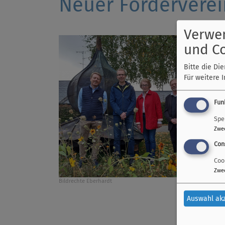
Neuer Förderverei
Verwe
und C
Bitte die Di
Für weitere 
Fun
Spe
Zwe
Con
Coo
Zwe
Bildrechte
Eberhardt
Auswahl ak