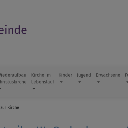
einde
iederaufbau
Kirche im
Kinder
Jugend
Erwachsene
F
hristuskirche
Lebenslauf
 zur Kirche