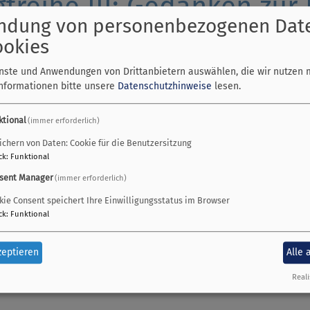
treihe III: Gedanken zur 
ndung von personenbezogenen Dat
ookies
enste und Anwendungen von Drittanbietern auswählen, die wir nutzen 
rche da?
Informationen bitte unsere
Datenschutzhinweise
lesen.
trag, Sinn und Zweck?
re Traumkirche aus?
ktional
(immer erforderlich)
ottesdienst am 21. Juni 10.45 Uhr vor der Christuskirche Utting
g
ichern von Daten: Cookie für die Benutzersitzung
 wer möchte, eine Traumkirche auf Leinwand mitgestalten.
ck
:
Funktional
 bringen Sie wenn möglich Campingstühle mit. Es werden auch 
sent Manager
(immer erforderlich)
n wir den Gottesdienst in der Christuskirche.
kie Consent speichert Ihre Einwilligungsstatus im Browser
irchkaffee.
ck
:
Funktional
en Gottesdienst im Life-Stream mitfeiern wollen, hier der Link:
zeptieren
Alle 
.be/4IqaFDYGb7U
Reali