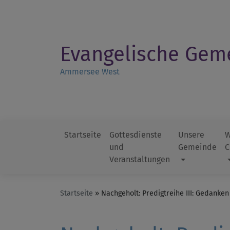
Direkt
zum
Inhalt
Evangelische Gem
Ammersee West
Startseite
Gottesdienste
Unsere
W
und
Gemeinde
C
Hauptnavigation
Veranstaltungen
Startseite
Nachgeholt: Predigtreihe III: Gedanken