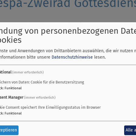
espa-Zweirad Gottesdien
erer Gottesdienst für die
Gemeinde in Bewegung
!
ndung von personenbezogenen Dat
l
findet unser erster
MoVe-Gottesdienst
statt.
ookies
ienst für alle "Zweiradler" und
natürlich auch für alle "Zweifü
enste und Anwendungen von Drittanbietern auswählen, die wir nutzen 
ppt Euch Eure Zweiräder (oder Dreiräder oder......) und kommt
Informationen bitte unsere
Datenschutzhinweise
lesen.
 Wetter um
10.45 Uhr
am Jocherplatz vor der
Friedenskirche in
ktional
(immer erforderlich)
ächlich aus vollen Kübeln regnet, feiern wir in der Friedenskir
ichern von Daten: Cookie für die Benutzersitzung
chtung!!
ck
:
Funktional
r einzige Gottesdienst an diesem Sonntag in unserer Gemeinde
sent Manager
(immer erforderlich)
uns auf Euch
kie Consent speichert Ihre Einwilligungsstatus im Browser
ck
:
Funktional
t (Pfarrer) und Jörg Hammerbacher (Dekan)
zeptieren
Alle 