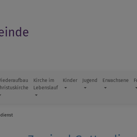
einde
iederaufbau
Kirche im
Kinder
Jugend
Erwachsene
F
hristuskirche
Lebenslauf
dienst