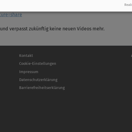
Reali
 YouTube-Kanal online anschauen:
ture=share
und verpasst zukünftig keine neuen Videos mehr.
Fußbereichsmenü
Be
Kontakt
Cookie-Einstellungen
Impressum
Datenschutzerklärung
Barrierefreiheitserklärung