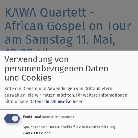
KAWA Quartett -
African Gospel on Tour
am Samstag 11. Mai,
18.00 Uhr
Verwendung von
personenbezogenen Daten
und Cookies
Dieses Konzert sollten Sie nicht
versäumen!
Bitte die Dienste und Anwendungen von Drittanbietern
Vier stimmgewaltige Künstler
auswählen, die wir nutzen möchten.
Für weitere Informationen
bitte unsere
Datenschutzhinweise
lesen.
aus Uganda werden
am
Samstag 11. Mai, 18.00 Uhr
in
Funktional
(immer erforderlich)
der Friedenskirche Dießen das
Speichern von Daten: Cookie für die Benutzersitzung
Publikum mit geistlichen und
Zweck
:
Funktional