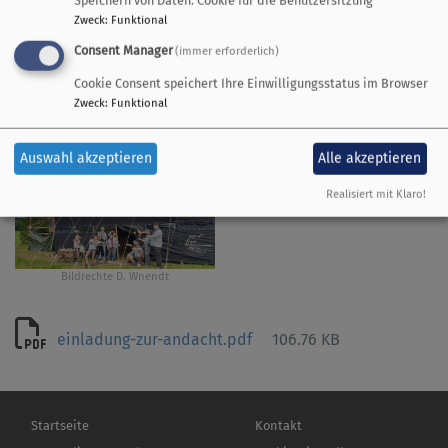
Außerhalb Dießen-Wengen, hinter der
Zweck
:
Funktional
Tierklinik, den Schildern "Zeltlager" folgen
Consent Manager
(immer erforderlich)
(ab dem Ortschild ca 3 km bis zur
Cookie Consent speichert Ihre Einwilligungsstatus im Browser
Abzweigung links).
Zweck
:
Funktional
Wir freuen uns auf euch!
Auswahl akzeptieren
Alle akzeptieren
Einladung zur Zeltkirche
Realisiert mit Klaro!
Bildrechte
D. Wnendt
einladung-zur-andacht.pdf
106.76 KB
Hauptnavigation
Fußbereichsmenü
Startseite
Kontakt