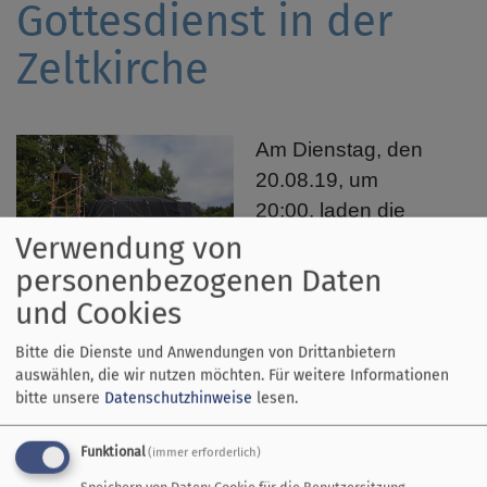
Gottesdienst in der
Zeltkirche
Am Dienstag, den
20.08.19, um
20:00, laden die
Pfadfinder des VCP
Verwendung von
Bildrechte
D. Wnendt
Dominikus
personenbezogenen Daten
Zimmermann in die festlich beleuchtete
und Cookies
Zeltkirche zum Gottesdienst mit Pfarrer
Bitte die Dienste und Anwendungen von Drittanbietern
Dirk Wnendt und Jugendreferent Dominik
auswählen, die wir nutzen möchten.
Für weitere Informationen
Drogat. Anschließend bieten wir allen
bitte unsere
Datenschutzhinweise
lesen.
Interessierten eine Singerunde am
Lagerfeuer und Stockbrot für die Kinder.
Funktional
(immer erforderlich)
Speichern von Daten: Cookie für die Benutzersitzung