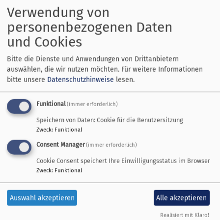
Gospel-Gottesdienst
Verwendung von
personenbezogenen Daten
und Cookies
Den Chor sing&joy hören
Gemeinsam Gospels singen
Bitte die Dienste und Anwendungen von Drittanbietern
Hintergründe zu einigen
auswählen, die wir nutzen möchten.
Für weitere Informationen
bitte unsere
Datenschutzhinweise
lesen.
Liedern erfahren
Gott loben mit Herz, Seele
und Verstand
Funktional
(immer erforderlich)
Sonntag, 19. November
Speichern von Daten: Cookie für die Benutzersitzung
10:45 Uhr
Zweck
:
Funktional
kath. Pfarrheim Utting
Consent Manager
(immer erforderlich)
parallel dazu
Cookie Consent speichert Ihre Einwilligungsstatus im Browser
Kindergottesdienste
Zweck
:
Funktional
Bildrechte
Eberhardt
Auswahl akzeptieren
Alle akzeptieren
Realisiert mit Klaro!