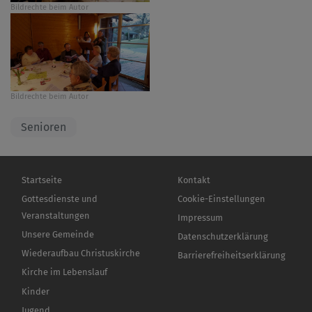
Bildrechte
beim Autor
Bildrechte
beim Autor
Senioren
Hauptnavigation
Fußbereichsmenü
Startseite
Kontakt
Gottesdienste und
Cookie-Einstellungen
Veranstaltungen
Impressum
Unsere Gemeinde
Datenschutzerklärung
Wiederaufbau Christuskirche
Barrierefreiheitserklärung
Kirche im Lebenslauf
Kinder
Jugend