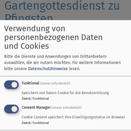
Gartengottesdienst zu
Pfingsten
Verwendung von
personenbezogenen Daten
Am
24. Mai treffen wir uns
und Cookies
um 10.45h im Garten beim
evangelischen
Bitte die Dienste und Anwendungen von Drittanbietern
Gemeindehaus in Dießen
auswählen, die wir nutzen möchten.
Für weitere Informationen
zu einem ganz besonderen
bitte unsere
Datenschutzhinweise
lesen.
Gottesdienst. Wir feiern
einen Gartengottesdienst, quasi eine "
Gartenparty
", denn
Funktional
(immer erforderlich)
Pfingsten wird ja auch der "
Geburtstag der Kirche
"
Speichern von Daten: Cookie für die Benutzersitzung
genannt. Wie sich das bei einem schönen Fest gehört,
Zweck
:
Funktional
gibt es auch tolle Musik, denn der Chor Univocalis aus
Consent Manager
(immer erforderlich)
Augsburg ist in diesem Gottesdienst bei uns zu Gast. Und
nach dem Gottesdienst wird angestoßen! Bei einem
Cookie Consent speichert Ihre Einwilligungsstatus im Browser
Zweck
:
Funktional
etwas anderen Kirchenkaffee können wir noch gemütlich
beisammen sein und das "Geburtstagskind" hochleben