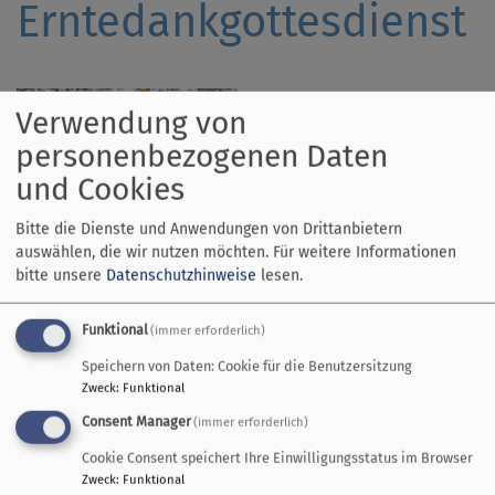
Erntedankgottesdienst
Wir feiern Erntedank! Mit
Verwendung von
liebevoll geschmücktem
personenbezogenen Daten
Biertisch-Altar, mit
mitreißenden Liedern des
und Cookies
Gospelchors Sing & Joy ,
Bitte die Dienste und Anwendungen von Drittanbietern
mit Pfr. Jochen Eberhardt
Bildrechte
Eberhardt
auswählen, die wir nutzen möchten.
Für weitere Informationen
und mit anschließendem Kirchkaffee. Wir feiern am
bitte unsere
Datenschutzhinweise
lesen.
5.Oktober um 10.45 Uhr
im kath. Pfarrheim Utting
.
Auch dieses Jahr sammeln wir neben Obst und Gemüse
Funktional
(immer erforderlich)
wieder haltbare Lebensmittel für den Erntedankaltar.
Anschließend bekommt alles die Dießener Tafel. Sie
Speichern von Daten: Cookie für die Benutzersitzung
Zweck
:
Funktional
können Ihre Lebensmittel
bis zum 04.10. im Pfarramt in
Utting oder im Gemeindehaus in Dießen
abgeben oder
Consent Manager
(immer erforderlich)
vor dem Gottesdienst an den Altar stellen.
Cookie Consent speichert Ihre Einwilligungsstatus im Browser
Kinder dürfen auch dieses Jahr wieder ihre Gaben zu
Zweck
:
Funktional