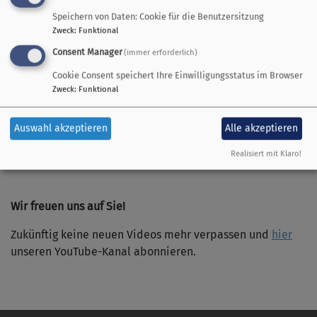
hier:
https://www.youtube.com/live/9autbOz0HNw
Speichern von Daten: Cookie für die Benutzersitzung
Zweck
:
Funktional
Konfirmation 3 und 4: Sonntag, 5. Mai
Consent Manager
(immer erforderlich)
9:00 Uhr
Cookie Consent speichert Ihre Einwilligungsstatus im Browser
Den Link zum Gottesdienst finden Sie hier:
Zweck
:
Funktional
https://www.youtube.com/live/j9K38cI8ZZs
11:30 Uhr
Auswahl akzeptieren
Alle akzeptieren
Den Link zum Gottesdienst finden Sie
Realisiert mit Klaro!
hier:
https://www.youtube.com/live/HfIvnk9FZoE
Wir freuen uns auf Sie!
Zukünftig keine neuen Videos mehr verpassen und
hier
unseren YouTube-Kanal abonnieren.