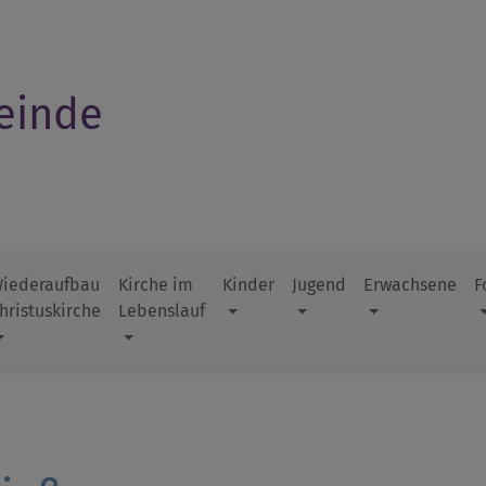
einde
iederaufbau
Kirche im
Kinder
Jugend
Erwachsene
F
hristuskirche
Lebenslauf