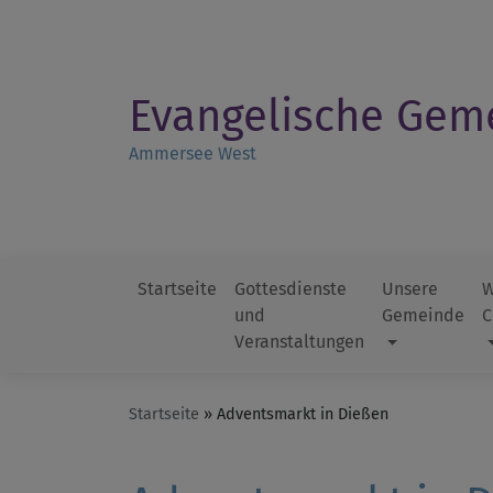
Direkt
zum
Inhalt
Evangelische Gem
Ammersee West
Startseite
Gottesdienste
Unsere
W
und
Gemeinde
C
Hauptnavigation
Veranstaltungen
Startseite
Adventsmarkt in Dießen