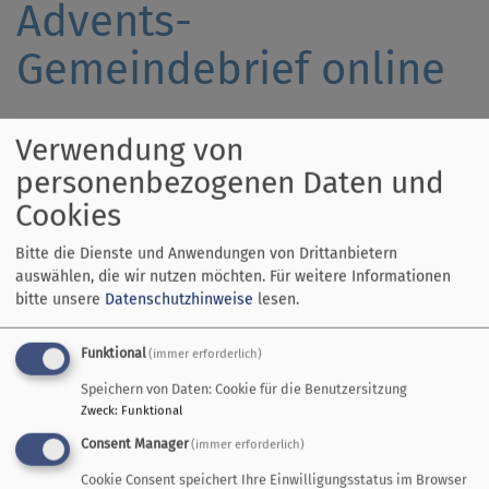
Advents-
Gemeindebrief online
Verwendung von
Der neue Gemeindebrief
ist fertig.
personenbezogenen Daten und
Wie immer mit vielen
Cookies
Streiflichtern aus dem
Gemeindeleben.
Bitte die Dienste und Anwendungen von Drittanbietern
auswählen, die wir nutzen möchten.
Für weitere Informationen
Thematisch geht es
bitte unsere
Datenschutzhinweise
lesen.
diesmal um Heimat:
Heimat verlieren und
Funktional
(immer erforderlich)
Heimat finden – vor 2000
Jahren und heute, in
Speichern von Daten: Cookie für die Benutzersitzung
Bethlehem und am
Zweck
:
Funktional
Ammersee.
Consent Manager
(immer erforderlich)
Viel Freude beim Lesen wünscht das Redaktionsteam!
Cookie Consent speichert Ihre Einwilligungsstatus im Browser