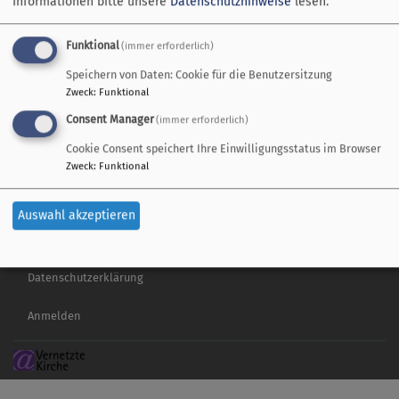
Informationen bitte unsere
Datenschutzhinweise
lesen.
Gottesdienste und
Cookie-Einstellungen
Veranstaltungen
Impressum
Funktional
(immer erforderlich)
Unsere Gemeinde
Datenschutzerklärung
Speichern von Daten: Cookie für die Benutzersitzung
Wiederaufbau Christuskirche
Barrierefreiheitserklärung
Zweck
:
Funktional
Kirche im Lebenslauf
Consent Manager
(immer erforderlich)
Kinder
Cookie Consent speichert Ihre Einwilligungsstatus im Browser
Jugend
Zweck
:
Funktional
Erwachsene
Fotogalerie
Auswahl akzeptieren
Kontakte
Impressum
Datenschutzerklärung
Benutzermenü
Anmelden