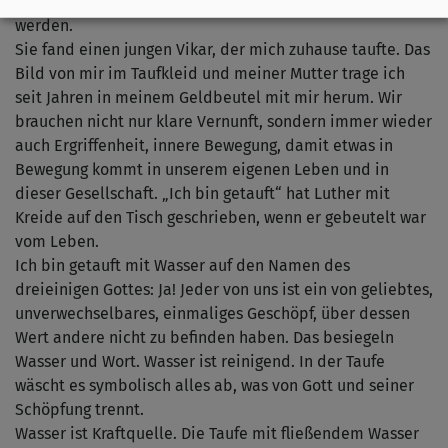
mit der Zusage der göttlichen Liebe ins Leben geschickt
werden.
Sie fand einen jungen Vikar, der mich zuhause taufte. Das
Bild von mir im Taufkleid und meiner Mutter trage ich
seit Jahren in meinem Geldbeutel mit mir herum. Wir
brauchen nicht nur klare Vernunft, sondern immer wieder
auch Ergriffenheit, innere Bewegung, damit etwas in
Bewegung kommt in unserem eigenen Leben und in
dieser Gesellschaft. „Ich bin getauft“ hat Luther mit
Kreide auf den Tisch geschrieben, wenn er gebeutelt war
vom Leben.
Ich bin getauft mit Wasser auf den Namen des
dreieinigen Gottes: Ja! Jeder von uns ist ein von geliebtes,
unverwechselbares, einmaliges Geschöpf, über dessen
Wert andere nicht zu befinden haben. Das besiegeln
Wasser und Wort. Wasser ist reinigend. In der Taufe
wäscht es symbolisch alles ab, was von Gott und seiner
Schöpfung trennt.
Wasser ist Kraftquelle. Die Taufe mit fließendem Wasser