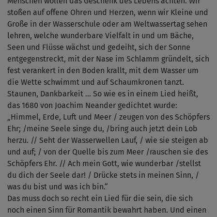
Menschen wollen das Geschenk des Lebens achten. Wir
stoßen auf offene Ohren und Herzen, wenn wir Kleine und
Große in der Wasserschule oder am Weltwassertag sehen
lehren, welche wunderbare Vielfalt in und um Bäche,
Seen und Flüsse wächst und gedeiht, sich der Sonne
entgegenstreckt, mit der Nase im Schlamm gründelt, sich
fest verankert in den Boden krallt, mit dem Wasser um
die Wette schwimmt und auf Schaumkronen tanzt.
Staunen, Dankbarkeit … So wie es in einem Lied heißt,
das 1680 von Joachim Neander gedichtet wurde:
„Himmel, Erde, Luft und Meer / zeugen von des Schöpfers
Ehr; /meine Seele singe du, /bring auch jetzt dein Lob
herzu. // Seht der Wasserwellen Lauf, / wie sie steigen ab
und auf; / von der Quelle bis zum Meer /rauschen sie des
Schöpfers Ehr. // Ach mein Gott, wie wunderbar /stellst
du dich der Seele dar! / Drücke stets in meinen Sinn, /
was du bist und was ich bin.“
Das muss doch so recht ein Lied für die sein, die sich
noch einen Sinn für Romantik bewahrt haben. Und einen