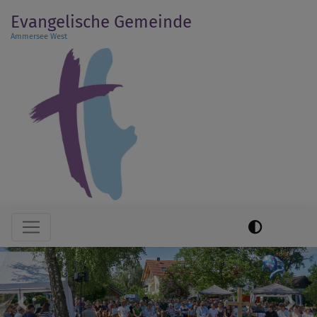
Direkt
Evangelische Gemeinde
zum
Ammersee West
Inhalt
Hauptnavigation
Previous
Next