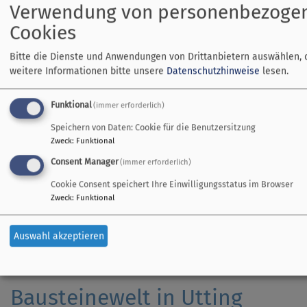
Verwendung von personenbezoge
Cookies
Gottesdienst in der Zeltkirche
Bitte die Dienste und Anwendungen von Drittanbietern auswählen, 
weitere Informationen bitte unsere
Datenschutzhinweise
lesen.
Am Dienstag, den 20.08.19, um
Funktional
(immer erforderlich)
des VCP Dominikus Zimmerman
Speichern von Daten: Cookie für die Benutzersitzung
Zeltkirche zum Gottesdienst 
Zweck
:
Funktional
Jugendreferent Dominik Droga
Consent Manager
(immer erforderlich)
allen Interessierten eine Si
Bildrechte
D. Wnendt
Stockbrot für die Kinder.
Cookie Consent speichert Ihre Einwilligungsstatus im Browser
Zweck
:
Funktional
Auswahl akzeptieren
Bausteinewelt in Utting