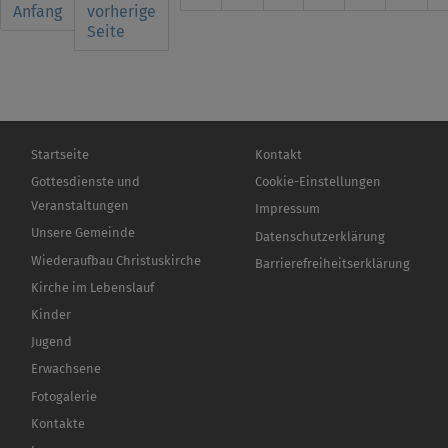
page
Anfang
Seite
vorherige
Seite
Seite
Hauptnavigation
Fußbereichsmenü
Startseite
Kontakt
Gottesdienste und
Cookie-Einstellungen
Veranstaltungen
Impressum
Unsere Gemeinde
Datenschutzerklärung
Wiederaufbau Christuskirche
Barrierefreiheitserklärung
Kirche im Lebenslauf
Kinder
Jugend
Erwachsene
Fotogalerie
Kontakte