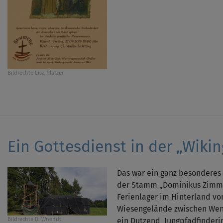
Bildrechte
Lisa Platzer
Ein Gottesdienst in der „Wikin
Das war ein ganz besonderes E
der Stamm „Dominikus Zim­
Ferienlager im Hinterland vo
Wiesengelände zwischen We
ein Dutzend Jungpfadfinderi
Bildrechte
D. Wnendt