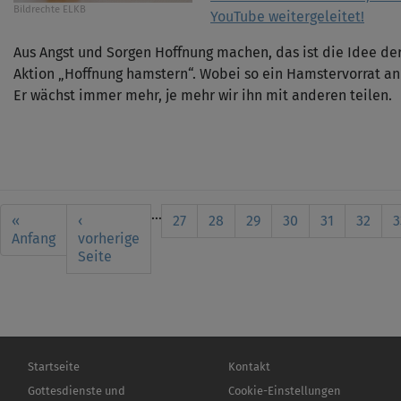
Bildrechte
ELKB
YouTube weitergeleitet!
Aus Angst und Sorgen Hoffnung machen, das ist die Idee d
Aktion „Hoffnung hamstern“. Wobei so ein Hamstervorrat an
Er wächst immer mehr, je mehr wir ihn mit anderen teilen.
Seitennummerierung
…
First
«
Vorherige
‹
Seite
27
Seite
28
Seite
29
Seite
30
Aktuelle
31
Seite
32
S
3
page
Anfang
Seite
vorherige
Seite
Seite
Hauptnavigation
Fußbereichsmenü
Startseite
Kontakt
Gottesdienste und
Cookie-Einstellungen