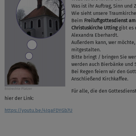
Was ist ihr Auftrag, Sinn und
Wie sieht unsere Traumkirche
Beim
Freiluftgottesdienst am 
Christuskirche Utting
gibt es 
Alexandra Eberhardt.
Außerdem kann, wer möchte,
mitgestalten.
Bitte bringt / bringen Sie w
werden auch Bierbänke und S
Bei Regen feiern wir den Gott
Anschließend Kirchkaffee.
Bildrechte
Platzer
Für alle, die den Gottesdiens
hier der Link:
https://youtu.be/4IqaFDYGb7U