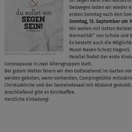
Im Segen kann man Gottes di
Deswegen laden wir wieder e
ersten Sonntag nach den So
Sonntag, 13. September um 1
Wir wollen mit Gottes Beistan
Normalität“ von Schule und B
Es besteht auch die Möglichke
Mund-Nasen-Schutz tragen!).
Bildrechte
http://praise-poster.de
Parallel findet der erste Kin
Coronapause in zwei Altersgruppen statt.
Bei gutem Wetter feiern wir den Gottesdienst im Garten vor
werden gebeten, wenn vorhanden, Campingstühle mitzubrin
Christuskirche und der Gemeindesaal mit Abstand gestuhlt.
Anschließend gibt es Kirchkaffee.
Herzliche Einladung!