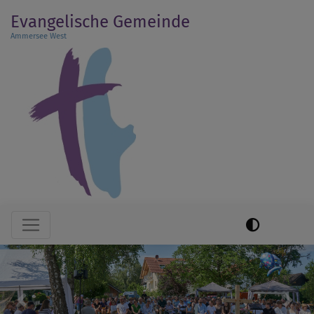
Direkt
Evangelische Gemeinde
zum
Ammersee West
Inhalt
Hauptnavigation
Previous
Next