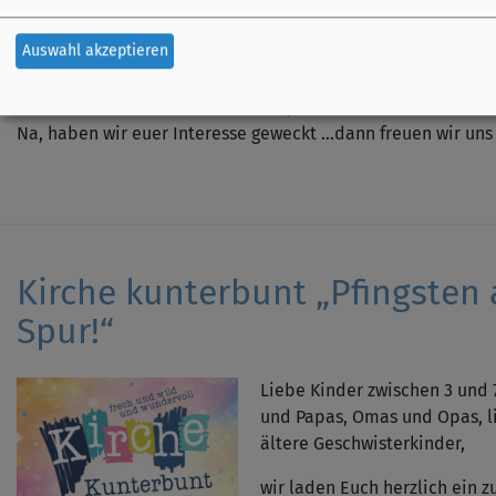
...fliegen...loslassen... fallen und aufgefangen werden...bef
sprengen...Mauern einreißen...sich entspannen...ein Joch abl
Auswahl akzeptieren
Vogel im Wind...
Sind das nicht wunderbare Bilder, die Sehnsucht wecken?
Na, haben wir euer Interesse geweckt …dann freuen wir uns
Kirche kunterbunt „Pfingsten 
Spur!“
Liebe Kinder zwischen 3 und 
und Papas, Omas und Opas, 
ältere Geschwisterkinder,
wir laden Euch herzlich ein z