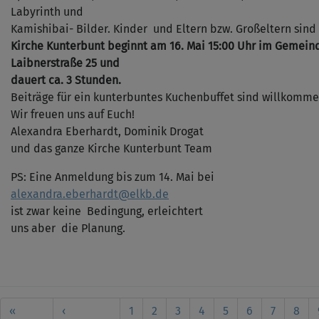
Labyrinth und
Kamishibai- Bilder. Kinder und Eltern bzw. Großeltern sind
Kirche Kunterbunt beginnt am 16. Mai 15:00 Uhr im Gemein
Laibnerstraße 25 und
dauert ca. 3 Stunden.
Beiträge für ein kunterbuntes Kuchenbuffet sind willkomme
Wir freuen uns auf Euch!
Alexandra Eberhardt, Dominik Drogat
und das ganze Kirche Kunterbunt Team
PS: Eine Anmeldung bis zum 14. Mai bei
alexandra.eberhardt@elkb.de
ist zwar keine Bedingung, erleichtert
uns aber die Planung.
Seitennummerierung
First
«
Vorherige
‹
Seite
1
Aktuelle
2
Seite
3
Seite
4
Seite
5
Seite
6
Seite
7
Seit
8