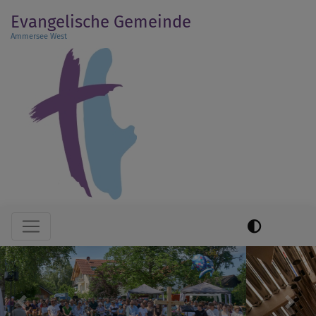
Direkt
Evangelische Gemeinde
zum
Ammersee West
Inhalt
Hauptnavigation
Previous
Next