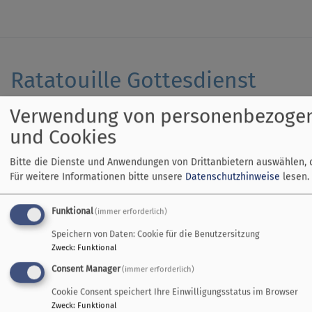
Ratatouille Gottesdienst
Verwendung von personenbezoge
Unser Ratatouille Gottesdie
und Cookies
Uhr in der Friedenskirche in 
uns ehrenamtlichen Prediger
Bitte die Dienste und Anwendungen von Drittanbietern auswählen, 
und Andrea Thurner) lädt euc
Für weitere Informationen bitte unsere
Datenschutzhinweise
lesen.
Thema Freiheit und Loslasse
Frei sein von
Funktional
(immer erforderlich)
Frei sein für
Speichern von Daten: Cookie für die Benutzersitzung
Frei sein durch…
Zweck
:
Funktional
Consent Manager
(immer erforderlich)
Freiheit, frei sein: Was für 
kommen bei euch hoch, wenn 
Cookie Consent speichert Ihre Einwilligungsstatus im Browser
Zweck
:
Funktional