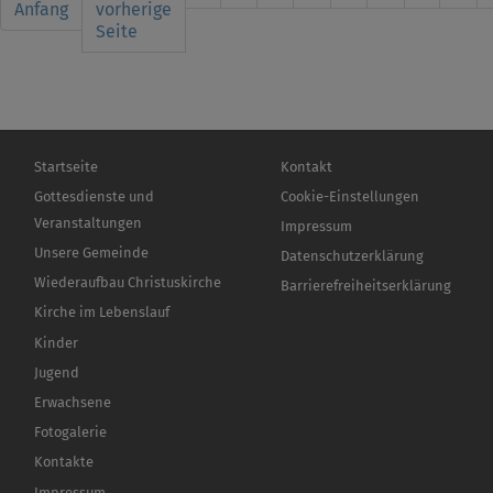
page
Anfang
Seite
vorherige
Seite
Seite
Hauptnavigation
Fußbereichsmenü
Startseite
Kontakt
Gottesdienste und
Cookie-Einstellungen
Veranstaltungen
Impressum
Unsere Gemeinde
Datenschutzerklärung
Wiederaufbau Christuskirche
Barrierefreiheitserklärung
Kirche im Lebenslauf
Kinder
Jugend
Erwachsene
Fotogalerie
Kontakte
Impressum