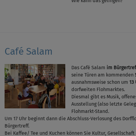
Wie kann das gelingen?
Café Salam
Das Café Salam
im Bürgertref
seine Türen am kommenden
ausnahmsweise schon um
13
dorfweiten Flohmarktes.
Diesmal gibt es Musik, offene
Ausstellung (also letzte Gele
Flohmarkt-Stand.
Um 17 Uhr beginnt dann die Abschluss-Verlosung des Dorff
Bürgertreff.
Bei Kaffee/ Tee und Kuchen können Sie Kultur, Gesellschaft