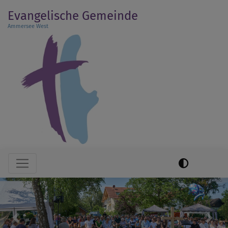
Direkt
Evangelische Gemeinde
zum
Ammersee West
Inhalt
Hauptnavigation
Previous
Next