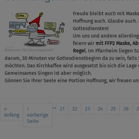
Freude bleibt auch mit Mask
Hoffnung auch. Glaube auch. 
Gottesdiensten!
Um uns und andere allerdings
feiern wir
mit FFP2 Maske, Ab
Regel
. Im Pfarrheim liegen Sc
Bildrechte
Tiki (Sonntagsblatt)
darum, 30 Minuten vor Gottesdienstbeginn da zu sein, fall
möchten. Das Kirchkaffee wird ausgesetzt bis sich die Lage
Gemeinsames Singen ist aber möglich.
Gönnen Sie Ihrer Seele eine Portion Hoffnung, wir freuen uns
Seitennummerierung
…
First
«
Vorherige
‹
Seite
21
Seite
22
Seite
23
Seite
24
Aktuelle
25
Seite
26
S
2
page
Anfang
Seite
vorherige
Seite
Seite