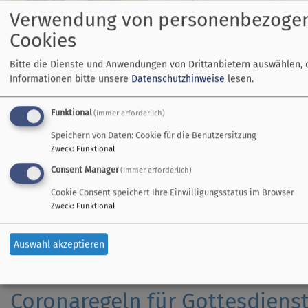
Abschied genommen haben.
Verwendung von personenbezoge
Noch einmal ihre Namen hör
Cookies
Noch einmal Lichter für sie 
Noch einmal Gottes Worte hör
Bitte die Dienste und Anwendungen von Drittanbietern auswählen, 
uns selbst nicht selber gebe
Informationen bitte unsere
Datenschutzhinweise
lesen.
Das tun wir seit vielen Jahr
Dieses Jahr kommt etwas daz
Funktional
(immer erforderlich)
hierhergehört: Wir entzünden
Speichern von Daten: Cookie für die Benutzersitzung
Osterkerze, die wir aufgrund
Zweck
:
Funktional
besorgen mussten. Eigentlich 
für die Hoffnung, dass der To
Consent Manager
(immer erforderlich)
Herzliche Einladung zum Got
Cookie Consent speichert Ihre Einwilligungsstatus im Browser
Bildrechte
Daeschner
am
21. November 10.45 Uhr im
Zweck
:
Funktional
Mit FFP2-Maske, Abstand und 3G.
Auswahl akzeptieren
Coronaregeln für Gottesdiens