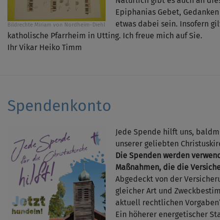
Natürlich gibt es auch an di
Epiphanias Gebet, Gedanken u
etwas dabei sein. Insofern gi
Bildrechte
Miriam von Nordheim-Diehl
katholische Pfarrheim in Utting. Ich freue mich auf Sie.
Ihr Vikar Heiko Timm
Spendenkonto
Jede Spende hilft uns, baldm
unserer geliebten Christuskir
Die Spenden werden verwende
Maßnahmen, die die Versiche
Abgedeckt von der Versicheru
gleicher Art und Zweckbesti
aktuell rechtlichen Vorgaben“
Ein höherer energetischer St