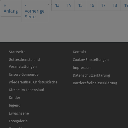
Seitennummerierung
…
First
«
Vorherige
‹
Seite
13
Seite
14
Seite
15
Seite
16
Aktuelle
17
Seite
18
S
1
page
Anfang
Seite
vorherige
Seite
Seite
Hauptnavigation
Fußbereichsmenü
Startseite
Kontakt
Gottesdienste und
Cookie-Einstellungen
Veranstaltungen
Impressum
Unsere Gemeinde
Datenschutzerklärung
Wiederaufbau Christuskirche
Barrierefreiheitserklärung
Kirche im Lebenslauf
Kinder
Jugend
Erwachsene
Fotogalerie