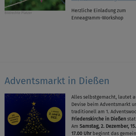
Herzliche Einladung zum
Bildrechte
Platzer
Enneagramm-Workshop
Adventsmarkt in Dießen
Alles selbstgemacht, lautet 
Devise beim Adventsmarkt u
traditionell am 1. Adventsw
Friedenskirche in Dießen
stat
Am
Samstag, 2. Dezember, 15.
17.00 Uhr
beginnt das gemei