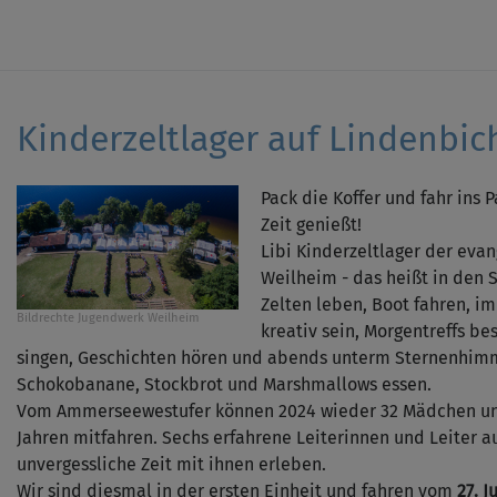
Kinderzeltlager auf Lindenbic
Pack die Koffer und fahr ins 
Zeit genießt!
Libi Kinderzeltlager der eva
Weilheim - das heißt in den 
Zelten leben, Boot fahren, i
Bildrechte
Jugendwerk Weilheim
kreativ sein, Morgentreffs be
singen, Geschichten hören und abends unterm Sternenhimm
Schokobanane, Stockbrot und Marshmallows essen.
Vom Ammerseewestufer können 2024 wieder 32 Mädchen und 
Jahren mitfahren. Sechs erfahrene Leiterinnen und Leiter 
unvergessliche Zeit mit ihnen erleben.
Wir sind diesmal in der ersten Einheit und fahren vom
27. J