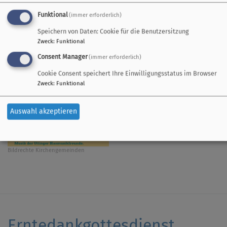
Funktional
(immer erforderlich)
Festgottesdienst 100 Jahre TS
Speichern von Daten: Cookie für die Benutzersitzung
Zweck
:
Funktional
Diesen Sonntag feiern wir e
Consent Manager
(immer erforderlich)
einem besonderen Ort zu ei
Cookie Consent speichert Ihre Einwilligungsstatus im Browser
Herzlichen Glückwunsch zum 1
Zweck
:
Funktional
Auswahl akzeptieren
Bildrechte
Kirchengemeinden
Erntedankgottesdienst