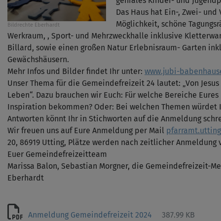
geniales Kinder- und Jugend
Das Haus hat Ein-, Zwei- und 
Möglichkeit, schöne Tagungs
Bildrechte
Eberhardt
Werkraum, , Sport- und Mehrzweckhalle inklusive Kletterwan
Billard, sowie einen großen Natur Erlebnisraum- Garten ink
Gewächshäusern.
Mehr Infos und Bilder findet Ihr unter:
www.jubi-babenhaus
Unser Thema für die Gemeindefreizeit 24 lautet: „Von Jesus 
Leben“. Dazu brauchen wir Euch: Für welche Bereiche Eures
Inspiration bekommen? Oder: Bei welchen Themen würdet Ih
Antworten könnt Ihr in Stichworten auf die Anmeldung schr
Wir freuen uns auf Eure Anmeldung per Mail
pfarramt.uttin
20, 86919 Utting, Plätze werden nach zeitlicher Anmeldung 
Euer Gemeindefreizeitteam
Marissa Balon, Sebastian Morgner, die Gemeindefreizeit-Me
Eberhardt
Anmeldung Gemeindefreizeit 2024
387.99 KB