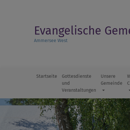
Direkt
zum
Inhalt
Evangelische Gem
Ammersee West
Startseite
Gottesdienste
Unsere
W
und
Gemeinde
C
Hauptnavigation
Veranstaltungen