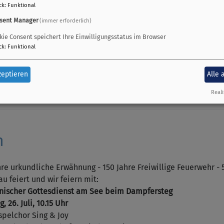
ck
:
Funktional
sent Manager
(immer erforderlich)
kie Consent speichert Ihre Einwilligungsstatus im Browser
ck
:
Funktional
zeptieren
Alle 
Reali
h
hre urkundliche Erwähnung - 150 Jahre Freiwillige Feuerwehr - 
u feiert und wir feiern mit:
ischer Gottesdienst am See beim Dampfersteg
, 26. Juli, 10.15 Uhr
spelchor Sing & Joy