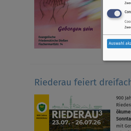
Zwe
Con
Coo
Zwe
Auswahl ak
Riederau feiert dreifac
900 Ja
Riedera
ökumen
Sonntag
mit Go