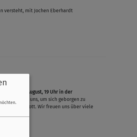
en versteht, mit Jochen Eberhardt
en
,
Sonntag 16.August, 19 Uhr in der
 einzelne von uns, um sich geborgen zu
möchten.
s und mit Gott. Wir freuen uns über viele