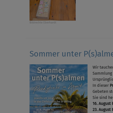
Bildrechte
Eberhardt
Sommer unter P(s)alm
Wir tauche
Sammlung v
Ursprüngli
In dieser
P
Gebeten st
Sie sind h
16. August 
23. August 