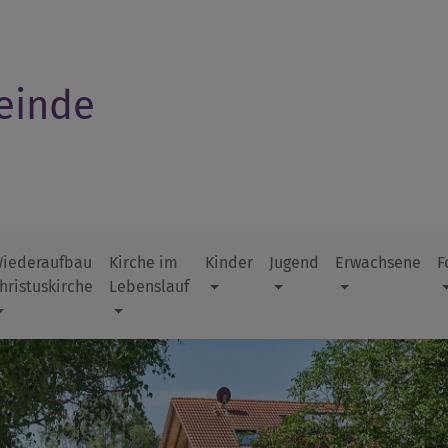
einde
iederaufbau
Kirche im
Kinder
Jugend
Erwachsene
F
hristuskirche
Lebenslauf