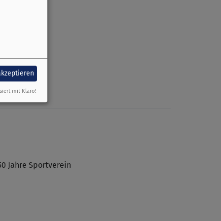
akzeptieren
siert mit Klaro!
50 Jahre Sportverein