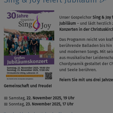
Unser Gospelchor
Sing & Joy
f
Jubiläum
– und lädt herzlich
Konzerten in der Christuskirc
Das Programm reicht von kraf
berührende Balladen bis hin 
und modernen Songs. Mit se
aus musikalischer Leidenschaf
Chordynamik gestaltet der C
und Seele berühren.
Feiern Sie mit uns drei Jahrz
Gemeinschaft und Freude!
📅 Samstag,
22. November 2025, 19 Uhr
📅 Sonntag,
23. November 2025, 17 Uhr