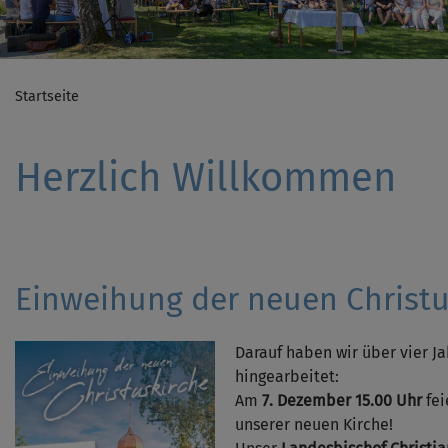
Startseite
Herzlich Willkommen
Einweihung der neuen Christu
Darauf haben wir über vier J
hingearbeitet:
Am
7. Dezember 15.00 Uhr
fei
unserer neuen Kirche!