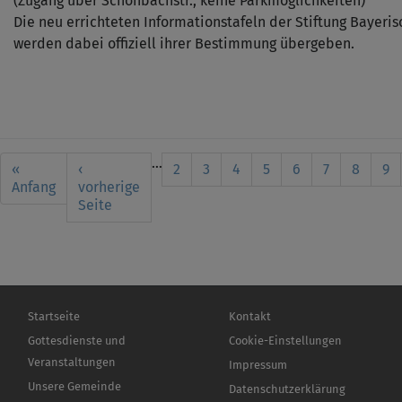
(Zugang über Schönbachstr., keine Parkmöglichkeiten)
Die neu errichteten Informationstafeln der Stiftung Bayeri
werden dabei offiziell ihrer Bestimmung übergeben.
Seitennummerierung
…
First
«
Vorherige
‹
Seite
2
Seite
3
Seite
4
Seite
5
Aktuelle
6
Seite
7
Seite
8
Se
9
page
Anfang
Seite
vorherige
Seite
Seite
Hauptnavigation
Fußbereichsmenü
Startseite
Kontakt
Gottesdienste und
Cookie-Einstellungen
Veranstaltungen
Impressum
Unsere Gemeinde
Datenschutzerklärung