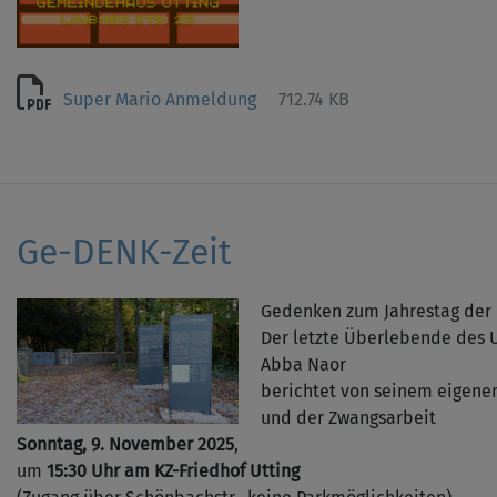
Super Mario Anmeldung
712.74 KB
Ge-DENK-Zeit
Gedenken zum Jahrestag der
Der letzte Überlebende des U
Abba Naor
berichtet von seinem eigene
und der Zwangsarbeit
Sonntag, 9. November 2025
,
um
15:30 Uhr am KZ-Friedhof Utting