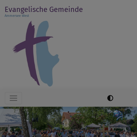
Direkt
Evangelische Gemeinde
zum
Ammersee West
Inhalt
Hauptnavigation
Previous
Next