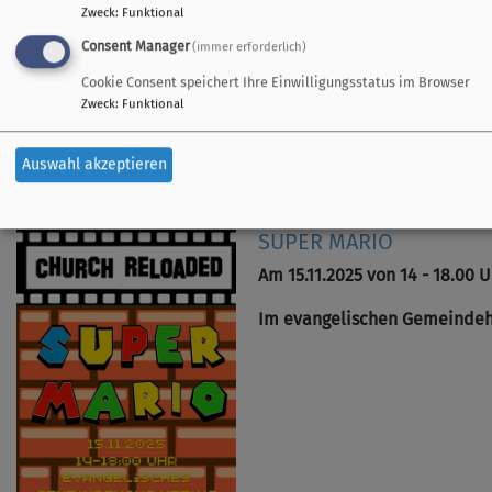
Zweck
:
Funktional
Consent Manager
(immer erforderlich)
Bildrechte
Platzer
Cookie Consent speichert Ihre Einwilligungsstatus im Browser
Zweck
:
Funktional
Auswahl akzeptieren
CHURCH RELOADED
SUPER MARIO
Am 15.11.2025 von 14 - 18.00 U
Im evangelischen Gemeindehau