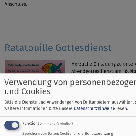
Anschluss.
Ratatouille Gottesdienst
Herzliche Einladung zu unse
Abendgottesdienst am
16. N
der Friedenskirche in Dießen.
Verwendung von personenbezoge
unseren Gottesdienst prägen,
und Cookies
Geschenk Gottes".
Lassen Sie uns dieses Gesch
Bitte die Dienste und Anwendungen von Drittanbietern auswählen, 
weitere Informationen bitte unsere
Datenschutzhinweise
lesen.
Funktional
(immer erforderlich)
Speichern von Daten: Cookie für die Benutzersitzung