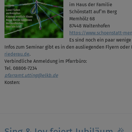
im Haus der Familie
Schönstatt auf‘m Berg
Memhölz 68
87448 Waltenhofen
https://www.schoenstatt-me
Es sind noch ein paar wenige 
Infos zum Seminar gibt es in den ausliegenden Flyern oder
riederau.de
.
Verbindliche Anmeldung im Pfarrbüro:
Tel. 08806-7234
pfarramt.utting@elkb.de
Kosten:
Sing & Joy feiert Jubiläum 🎉