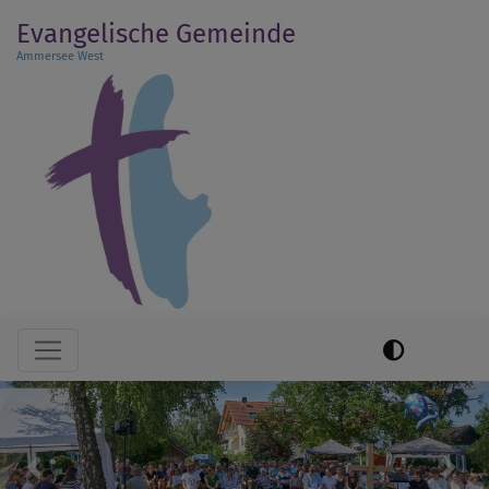
Direkt
Evangelische Gemeinde
zum
Ammersee West
Inhalt
Hauptnavigation
Previous
Next