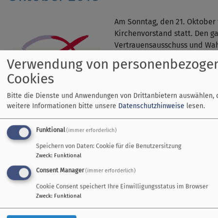
Am Sonntag, den 21. Oktober
Kirchenvorstand statt. Den 
Vertrauensausschuss und Wa
ausgezählt.
Verwendung von personenbezoge
Cookies
An dieser Stelle ein herzlich
mitgeholfen haben.
Bitte die Dienste und Anwendungen von Drittanbietern auswählen, 
weitere Informationen bitte unsere
Datenschutzhinweise
lesen.
Bildrechte
beim Autor
Funktional
(immer erforderlich)
Speichern von Daten: Cookie für die Benutzersitzung
Zweck
:
Funktional
Consent Manager
(immer erforderlich)
Predigtreihe "Glaubensbekenn
Cookie Consent speichert Ihre Einwilligungsstatus im Browser
Zweck
:
Funktional
Herzliche Einlad