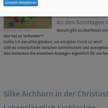
Auswahl akzeptieren
zur Predigtreihe
"Glaubensbekenn
An den Sonntagen i
Warum gibt es überhaupt ei
Bildrechte
beim Autor
Wer hat es "erfunden"?
Sollte ich das alles glauben, um ein guter Christ zu sein?
Gibt es Unterschiede zwischen katholischem und evangeli
Was bedeuten die einzelnen Aussagen eigentlich für uns he
Silke Aichhorn in der Christusk