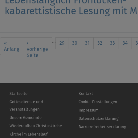
Lebenslänglich Frohlocken-
kabarettistische Lesung mit M
Seitennummerierung
…
First
«
Vorherige
‹
Seite
29
Seite
30
Seite
31
Seite
32
Seite
33
Seite
34
A
3
page
Anfang
Seite
vorherige
S
Seite
Hauptnavigation
Fußbereichsmenü
Startseite
Kontakt
Gottesdienste und
Cookie-Einstellungen
Veranstaltungen
Impressum
Unsere Gemeinde
Datenschutzerklärung
Wiederaufbau Christuskirche
Barrierefreiheitserklärung
Kirche im Lebenslauf